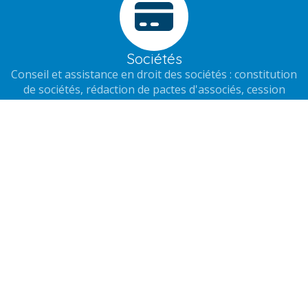
Sociétés
Conseil et assistance en droit des sociétés : constitution
de sociétés, rédaction de pactes d'associés, cession
d'actions ou de parts sociales, garantie d'actif et de
passif
Contentieux en droit des sociétés : conflits entre
associés, contestation de décisions sociales,
contentieux post acquisition avec la mise en jeu de la
garantie d'actif et de passif
Responsabilité des dirigeants
Conseils et assistance des chefs d'entreprise et des